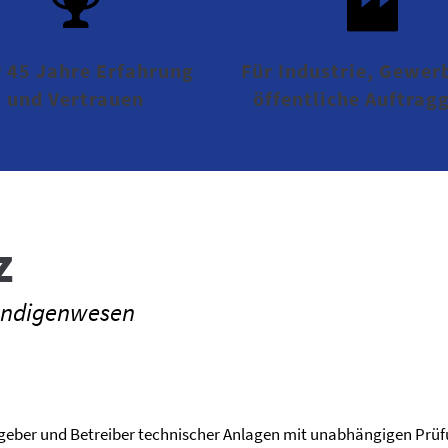
 45 Jahre Erfahrung
Für Industrie, Gewer
und Vertrauen
öffentliche Auftrag
z
tändigenwesen
ggeber und Betreiber technischer Anlagen mit unabhängigen Prü